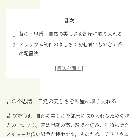
目次
苔の不思議：自然の美しさを部屋に取り入れる
テラリウム制作の楽しさ：初心者でもできる苔
の配置法
苔を使ったアート：癒しの空間を創造する方法
自然との調和：テラリウムで感じる四季の変化
自分だけのナチュラルインテリア：苔テラリウ
ムの魅力
苔の不思議：自然の美しさを部屋に取り入れる
苔と共に育つ：お手入れ簡単なテラリウムの楽
しみ
苔の特性は、自然の美しさを部屋に取り入れるための魅
新しい趣味の発見：テラリウムで広がる自然の
力の一つです。苔は湿度の高い環境を好み、独特のテク
世界
スチャーと深い緑色が特徴です。そのため、テラリウム