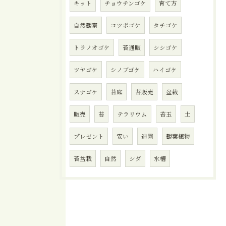
キット
チョウチンゴケ
育て方
自然観察
コツボゴケ
タチゴケ
トラノオゴケ
苔通販
シシゴケ
ツヤゴケ
シノブゴケ
ハイゴケ
スナゴケ
苔庭
苔販売
盆栽
販売
苔
テラリウム
苔玉
土
プレゼント
安い
造園
観葉植物
苔盆栽
自然
シダ
水槽