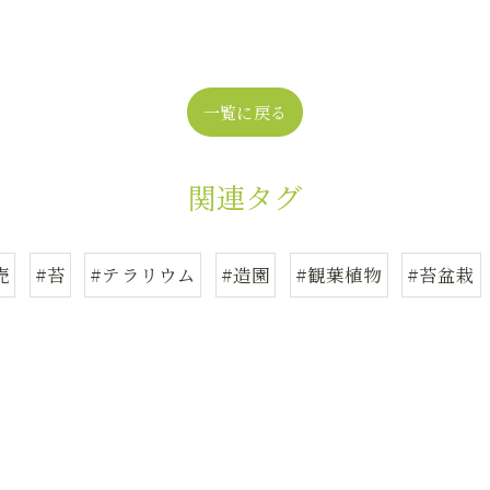
一覧に戻る
関連タグ
売
#苔
#テラリウム
#造園
#観葉植物
#苔盆栽