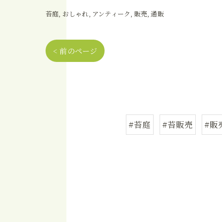
苔庭
おしゃれ
アンティーク
販売
通販
< 前のページ
#苔庭
#苔販売
#販