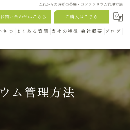
これからの時期の苔庭・コケテラリウム管理方法
お問い合わせはこちら
ご購入はこちら
いさつ
よくある質問
当社の特徴
会社概要
ブログ
苔庭
漫画特集
コラム
おしゃれ
アンティーク
ウム管理方法
販売
通販