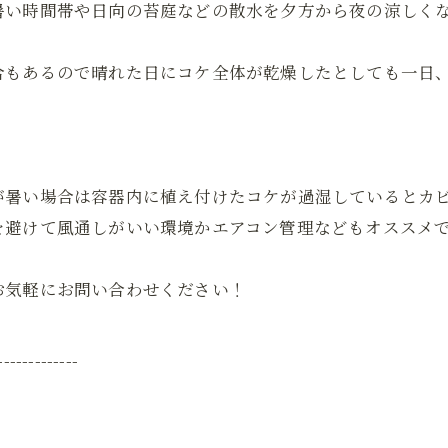
暑い時間帯や日向の苔庭などの散水を夕方から夜の涼しく
合もあるので晴れた日にコケ全体が乾燥したとしても一日
が暑い場合は容器内に植え付けたコケが過湿しているとカ
を避けて風通しがいい環境かエアコン管理などもオススメ
お気軽にお問い合わせください！
-------------